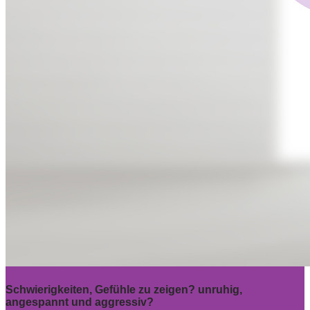
Schwierigkeiten, Gefühle zu zeigen? unruhig,
angespannt und aggressiv?