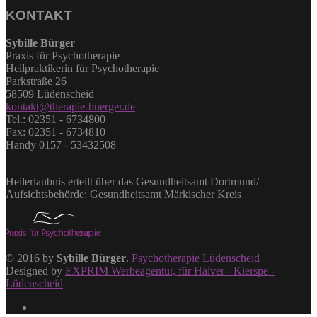
KONTAKT
Sybille Bürger
Praxis für Psychotherapie
Heilpraktikerin für Psychotherapie
Parkstraße 26
58509 Lüdenscheid
kontakt@therapie-buerger.de
Tel.: 02351 - 6734800
Fax: 02351 - 6734810
Handy 0157 - 53432508
Heilerlaubnis erteilt über das Gesundheitsamt Dortmund/
Aufsichtsbehörde: Gesundheitsamt Märkischer Kreis
© 2016 by
Sybille Bürger
.
Psychotherapie Lüdenscheid
Designed by
EXPRIM Werbeagentur, für Halver - Kierspe -
Lüdenscheid